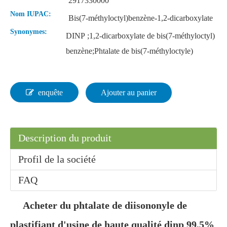
2917330000
Nom IUPAC:
Bis(7-méthyloctyl)benzène-1,2-dicarboxylate
Synonymes:
DINP ;1,2-dicarboxylate de bis(7-méthyloctyl)
benzène;Phtalate de bis(7-méthyloctyle)
Phtalate de diéthyle de plastifiant liquide écologique
Crystal Fda plastifiant approuvé phtalate de dibutyle
enquête
Ajouter au panier
Description du produit
Profil de la société
FAQ
Acheter du phtalate de diisononyle de
Solvant Plastifiant approuvé par la FDA Phtalate de dibutyle
Phtalate de dibutyle de plastifiant approuvé par la FDA de qualité industrielle
plastifiant d'usine de haute qualité dinp 99,5%