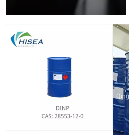
Sébacate de diisooctyle de matière première fonctionnelle liquide
Sébacate de diisooctyle de matière première fonctionnelle de qualité industrielle
Phtalate de diéthyle plastifiant écologique à 99%
Phtalate de diéthyle de plastifiant écologique solvant