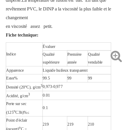
dispersé.La température de fusion est bas. En tant que
revêtement PVC, le DINP a la viscosité la plus faible et le
changement
en viscosité assez petit.
Phtalate de diméthyle de synthèse composite liquide
Phtalate de diméthyle de synthèse de composite de poudre
Fiche technique:
Évaluer
Indice
Qualité
Première
Qualité
supérieure
année
vendable
Apparence
Liquide huileux transparent
Ester%
99.5
99
99
3
0,973-0,977
Densité (20°C), g/cm
3
0.01
Acidité, g/cm
Perte sur sec
0.1
o
(125
C3h)%≤
Point d'éclair
Phtalate de diméthyle de synthèse composite à 99 %
Solvant Composite Synthèse Phtalate de Diméthyle
219
219
210
o
(ouvert)
C ≥