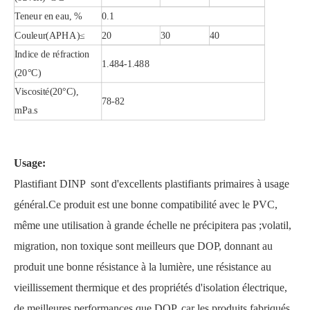
Teneur en eau, %
0.1
Couleur(APHA)≤
20
30
40
Indice de réfraction
1.484-1.488
(20°C)
Viscosité(20°C),
78-82
mPa.s
Usage:
Plastifiant DINP sont d'excellents plastifiants primaires à usage
général.Ce produit est une bonne compatibilité avec le PVC,
même une utilisation à grande échelle ne précipitera pas ;volatil,
migration, non toxique sont meilleurs que DOP, donnant au
produit une bonne résistance à la lumière, une résistance au
vieillissement thermique et des propriétés d'isolation électrique,
de meilleures performances que DOP, car les produits fabriqués