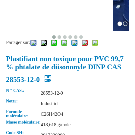
Partager sur:
Plastifiant non toxique pour PVC 99,7
% phtalate de diisononyle DINP CAS
28553-12-0
Phtalate de diéthyle de plastifiant écologique de qualité industrielle
Phtalate de diéthyle de plastifiant écologique en poudre
N ° CAS.:
28553-12-0
Noter:
Industriel
Formule
C26H42O4
moléculaire:
Masse moléculaire:
418,618 g/mole
Code SH: