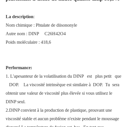
La description
:
Nom chimique : Phtalate de diisononyle
Autre nom : DINP C26H42O4
Poids moléculaire : 418,6
Performance:
Phtalate de dibutyle de plastifiant liquide approuvé par la FDA
Phtalate de dibutyle plastifiant approuvé par la FDA à 99 %
1. L'apesanteur de la volatilisation du DINP est plus petit que
DOP. La viscosité intrinsèque est similaire à DOP. Tu sera
obtenir une valeur de viscosité plus élevée si vous utilisez le
DINP seul.
2.DINP convient à la production de plastique, prouvant une
viscosité stable et aucun problème n'existe pendant le moussage