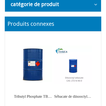
catégorie de produit
Produits connexes
Tributyl Phosphate TBP CAS 126-73-8 Acheter Tributyl Phosphate Fournisseur Vendeur Fabricant Usine
Sébacate de diisooctyle de matière première fonctionnelle en poudre