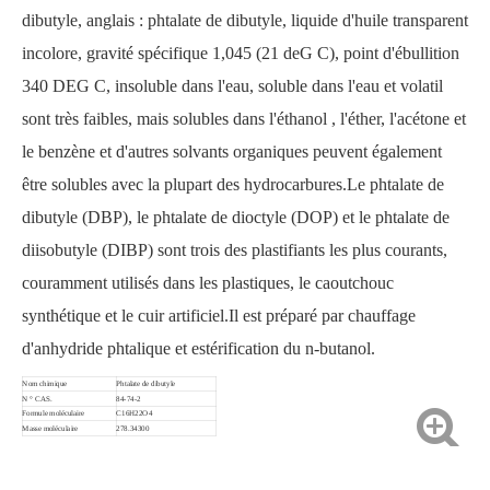
dibutyle, anglais : phtalate de dibutyle, liquide d'huile transparent
incolore, gravité spécifique 1,045 (21 deG C), point d'ébullition
340 DEG C, insoluble dans l'eau, soluble dans l'eau et volatil
sont très faibles, mais solubles dans l'éthanol , l'éther, l'acétone et
le benzène et d'autres solvants organiques peuvent également
être solubles avec la plupart des hydrocarbures.Le phtalate de
dibutyle (DBP), le phtalate de dioctyle (DOP) et le phtalate de
diisobutyle (DIBP) sont trois des plastifiants les plus courants,
couramment utilisés dans les plastiques, le caoutchouc
synthétique et le cuir artificiel.Il est préparé par chauffage
d'anhydride phtalique et estérification du n-butanol.
Nom chimique
Phtalate de dibutyle
N ° CAS.
84-74-2
Formule moléculaire
C16H22O4
Masse moléculaire
278.34300