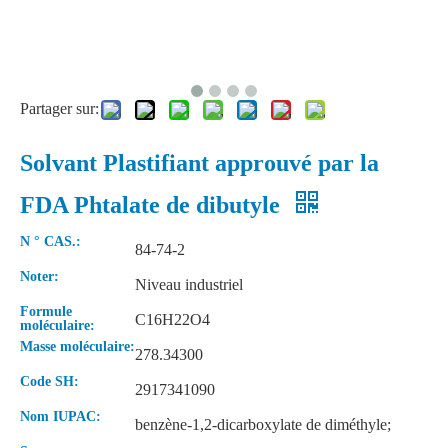
Partager sur:
Solvant Plastifiant approuvé par la
FDA Phtalate de dibutyle
N ° CAS.:
84-74-2
Noter:
Niveau industriel
Formule
C16H22O4
moléculaire:
Masse moléculaire:
278.34300
Code SH:
2917341090
Nom IUPAC:
benzène-1,2-dicarboxylate de diméthyle;