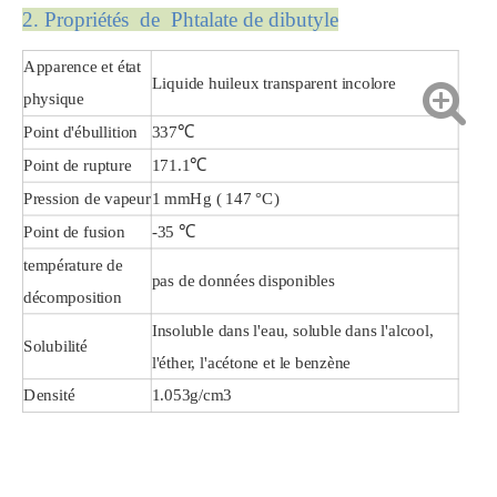
2. Propriété
s de Phtalate de dibutyle
Apparence et état
Liquide huileux transparent incolore
physique
Point d'ébullition
337℃
Point de rupture
171.1℃
Pression de vapeur
1 mmHg ( 147 °C)
Point de fusion
-35 ℃
température de
pas de données disponibles
décomposition
Insoluble dans l'eau, soluble dans l'alcool,
Solubilité
l'éther, l'acétone et le benzène
Densité
1.053g/cm3