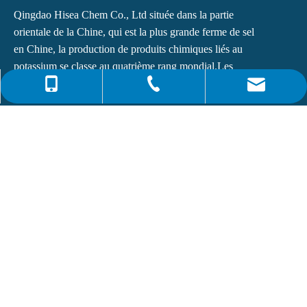
Qingdao Hisea Chem Co., Ltd située dans la partie
orientale de la Chine, qui est la plus grande ferme de sel
en Chine, la production de produits chimiques liés au
potassium se classe au quatrième rang mondial.Les
principaux produits de...
0086-4008266163-82717
info@hiseachem.com
0086-532-85708217
Liens rapides
0086-532-85708218
Dernières nouvelles
Phtalate de dioctyle (DOP) N° CAS : 117-81-7
Qu'est-ce que la monoéthanolamine (MEA) ?
S'abonner
Inscrivez-vous à notre newsletter pour recevoir les dernières
nouvelles.