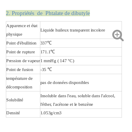
2. Propriété
s de Phtalate de dibutyle
Apparence et état
Liquide huileux transparent incolore
physique
Point d'ébullition
337℃
Point de rupture
171.1℃
Pression de vapeur
1 mmHg ( 147 °C)
Point de fusion
-35 ℃
température de
pas de données disponibles
décomposition
Insoluble dans l'eau, soluble dans l'alcool,
Solubilité
l'éther, l'acétone et le benzène
Densité
1.053g/cm3