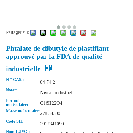
Partager sur:
Phtalate de dibutyle de plastifiant
approuvé par la FDA de qualité
industrielle
N ° CAS.:
84-74-2
Noter:
Niveau industriel
Formule
C16H22O4
moléculaire:
Masse moléculaire:
278.34300
Code SH:
2917341090
Nom IUPAC: