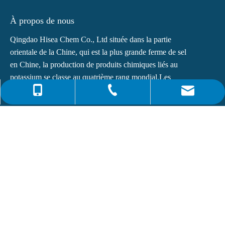
À propos de nous
Qingdao Hisea Chem Co., Ltd située dans la partie
orientale de la Chine, qui est la plus grande ferme de sel
en Chine, la production de produits chimiques liés au
potassium se classe au quatrième rang mondial.Les
principaux produits de...
0086-4008266163-82717
info@hiseachem.com
0086-532-85708217
Liens rapides
0086-532-85708218
Dernières nouvelles
Phtalate de dioctyle (DOP) N° CAS : 117-81-7
Qu'est-ce que la monoéthanolamine (MEA) ?
S'abonner