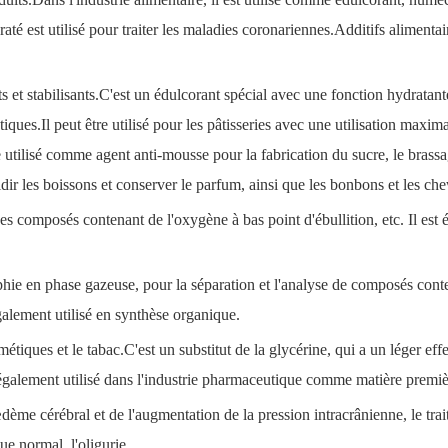
hydraté est utilisé pour traiter les maladies coronariennes.Additifs alimen
ts et stabilisants.C'est un édulcorant spécial avec une fonction hydratan
tiques.Il peut être utilisé pour les pâtisseries avec une utilisation maxi
e utilisé comme agent anti-mousse pour la fabrication du sucre, le brassa
froidir les boissons et conserver le parfum, ainsi que les bonbons et les 
 des composés contenant de l'oxygène à bas point d'ébullition, etc. Il e
hie en phase gazeuse, pour la séparation et l'analyse de composés conte
alement utilisé en synthèse organique.
étiques et le tabac.C'est un substitut de la glycérine, qui a un léger eff
t également utilisé dans l'industrie pharmaceutique comme matière premiè
'œdème cérébral et de l'augmentation de la pression intracrânienne, le t
ue normal, l'oligurie.