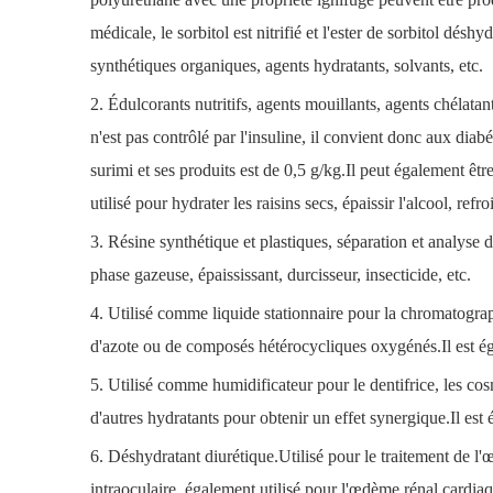
médicale, le sorbitol est nitrifié et l'ester de sorbitol dés
synthétiques organiques, agents hydratants, solvants, etc.
2. Édulcorants nutritifs, agents mouillants, agents chélatan
n'est pas contrôlé par l'insuline, il convient donc aux diabé
surimi et ses produits est de 0,5 g/kg.Il peut également êtr
utilisé pour hydrater les raisins secs, épaissir l'alcool, re
3. Résine synthétique et plastiques, séparation et analyse
phase gazeuse, épaississant, durcisseur, insecticide, etc.
4. Utilisé comme liquide stationnaire pour la chromatograp
d'azote ou de composés hétérocycliques oxygénés.Il est ég
5. Utilisé comme humidificateur pour le dentifrice, les cosm
d'autres hydratants pour obtenir un effet synergique.Il es
6. Déshydratant diurétique.Utilisé pour le traitement de l
intraoculaire, également utilisé pour l'œdème rénal cardiaq