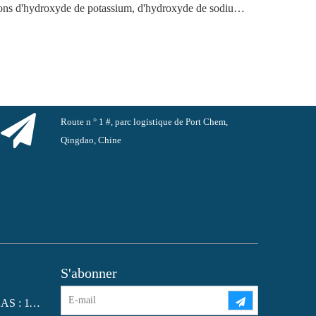
Le marché florissant des exportations d'hydroxyde de potassium, d'hydroxyde de sodium et de peroxyde d'hydrogène depuis la Chine : un examen de l'année écoulée
Route n ° 1 #, parc logistique de Port Chem,
Qingdao, Chine
S'abonner
Phtalate de dioctyle (DOP) N° CAS : 117-81-7