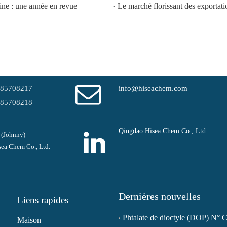
ine : une année en revue
-85708217
info@hiseachem.com
-85708218
Qingdao Hisea Chem Co., Ltd
 (Johnny)
ea Chem Co., Ltd.
Dernières nouvelles
Liens rapides
Maison