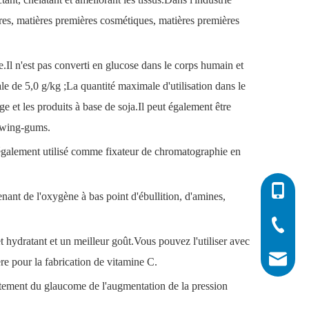
taires, matières premières cosmétiques, matières premières
te.Il n'est pas converti en glucose dans le corps humain et
male de 5,0 g/kg ;La quantité maximale d'utilisation dans le
ge et les produits à base de soja.Il peut également être
chewing-gums.
st également utilisé comme fixateur de chromatographie en
0086-532
nant de l'oxygène à bas point d'ébullition, d'amines,
0086-532
0086-400
et hydratant et un meilleur goût.Vous pouvez l'utiliser avec
info@his
re pour la fabrication de vitamine C.
raitement du glaucome de l'augmentation de la pression