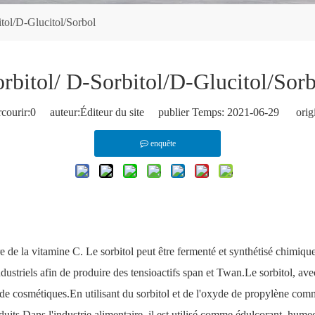
itol/D-Glucitol/Sorbol
rbitol/ D-Sorbitol/D-Glucitol/Sor
courir:
0
auteur:Éditeur du site publier Temps: 2021-06-29 origi
enquête
re de la vitamine C.
Le sorbitol
peut être fermenté et synthétisé chimiqu
dustriels afin de produire des tensioactifs span et Twan.Le sorbitol, ave
 et de cosmétiques.En utilisant du sorbitol et de l'oxyde de propylène c
its.Dans l'industrie alimentaire, il est utilisé comme édulcorant, humecta