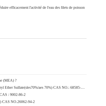
re efficacement l'activité de l'eau des filets de poisson
ine (MEA) ?
Sodium Lauryl Ether Sodium Lauryl Ether Sulfate(sles70%/aes 70%) CAS NO.: 68585-34-2sles70%/aes 70%) CAS NO.: 68585-34-2
 CAS : 9002-86-2
ène) CAS NO.26062-94-2