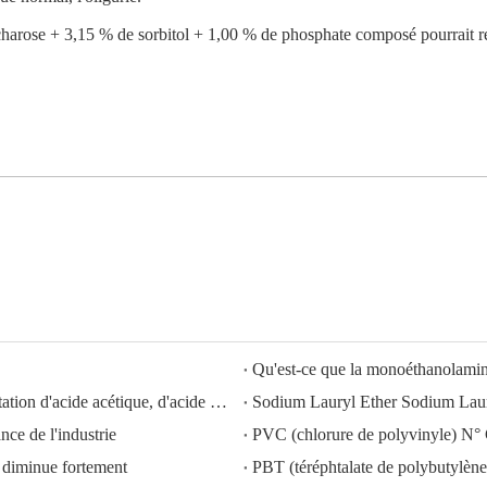
arose + 3,15 % de sorbitol + 1,00 % de phosphate composé pourrait rédui
Qu'est-ce que la monoéthanolam
HISEACHEM ouvre la voie : succès récent dans l'exportation d'acide acétique, d'acide oxalique, d'acide sulfurique, d'acide nitrique, de soude caustique, d'alcali liquide et de métabisulfite de sodium depuis la Chine
ce de l'industrie
PVC (chlorure de polyvinyle) N°
diminue fortement
PBT (téréphtalate de polybutyl