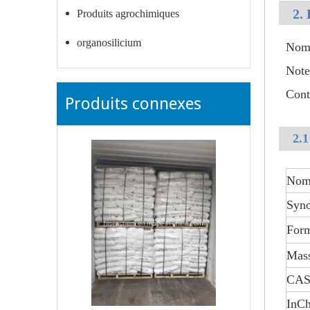
2.
Produits agrochimiques
organosilicium
Nom
Note
Con
Produits connexes
2.1
Nom
Syn
Form
Mass
CAS
InCh