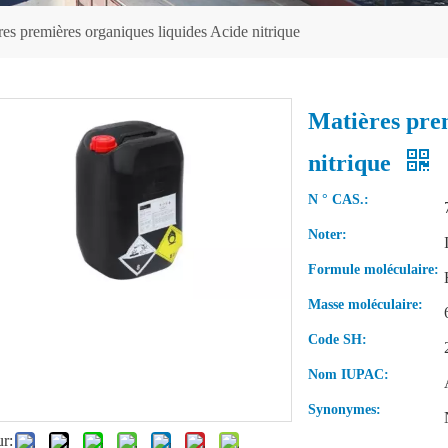
res premières organiques liquides Acide nitrique
Matières prem
nitrique
N ° CAS.:
Noter:
Formule moléculaire:
Masse moléculaire:
Code SH:
Nom IUPAC:
Synonymes:
ur: