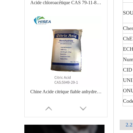
Acide chloroacétique CAS 79-11-8 de qualité supérieure avec un prix raisonnable sur la vente à chaud
SOU
Che
Ch
ECH
Num
CID
UNI
ONU
Chine Acide citrique fiable anhydre/monohydrate d'acide citrique/citrate de sodium
Cod
2.2