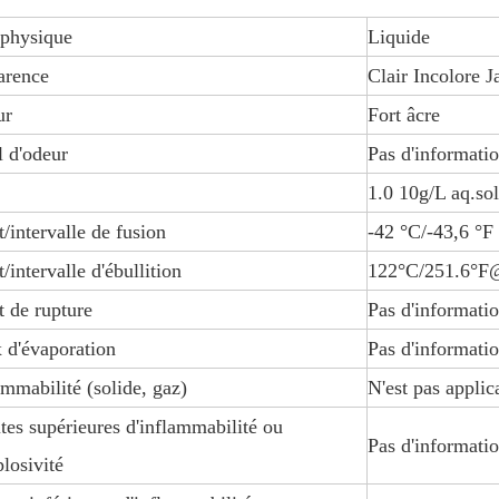
 physique
Liquide
arence
Clair Incolore J
ur
Fort âcre
l d'odeur
Pas d'informati
1.0 10g/L aq.sol
t/intervalle de fusion
-42 °C/-43,6 °F
/intervalle d'ébullition
122°C/251.6°
t de rupture
Pas d'informati
 d'évaporation
Pas d'informati
ammabilité (solide, gaz)
N'est pas applic
tes supérieures d'inflammabilité ou
Pas d'informati
plosivité