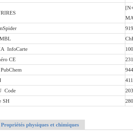
[N+
RIRES
MA
mSpider
91
EMBL
Ch
A InfoCarte
100
éro CE
231
 PubChem
94
I
41
 Code
20
e SH
28
 Propriétés physiques et chimiques