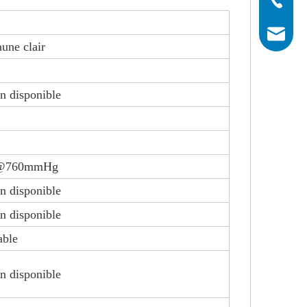
info@his
aune clair
on disponible
F@760mmHg
on disponible
on disponible
able
on disponible