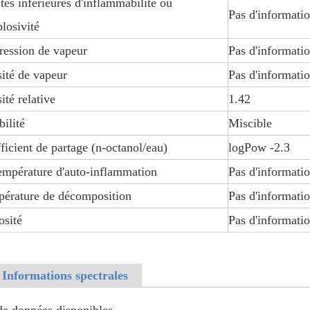
tes inférieures d'inflammabilité ou
Pas d'informati
plosivité
ression de vapeur
Pas d'informati
ité de vapeur
Pas d'informati
ité relative
1.42
bilité
Miscible
ficient de partage (n-octanol/eau)
logPow -2.3
empérature d'auto-inflammation
Pas d'informati
érature de décomposition
Pas d'informati
osité
Pas d'informati
 Informations spectrales