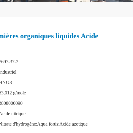
ières organiques liquides Acide
7697-37-2
Industriel
HNO3
63,012 g/mole
2808000090
Acide nitrique
Nitrate d'hydrogène;Aqua fortis;Acide azotique