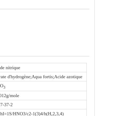
de nitrique
rate d'hydrogène;Aqua fortis;Acide azotique
O
3
012g/mole
7-37-2
hI=1S/HNO3/c2-1(3)4/h(H,2,3,4)