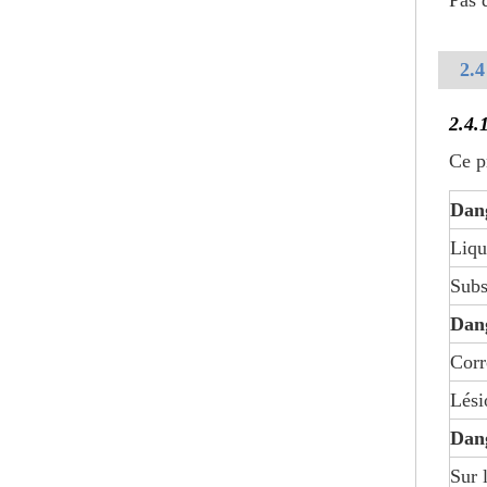
Pas 
2.4
2.4.
Ce p
Acide nitrique de matières premières organiques de solution
Dan
Liqu
Subs
Dang
Corr
Lési
Dan
Sur 