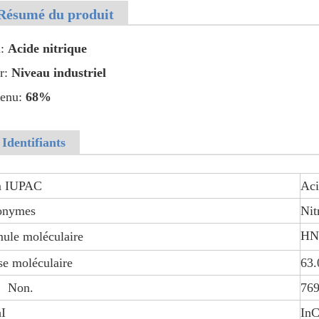
 Résumé du produit
:
Acide nitrique
r:
Niveau industriel
tenu:
68%
 Identifiants
 IUPAC
Aci
onymes
Nit
HN
ule moléculaire
e moléculaire
63.
 Non.
769
I
InC