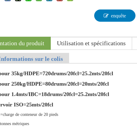
enquête
ntation du produit
Utilisation et spécifications
Informations sur le colis
bour 35kg/HDPE=720drums/20fcl=25.2mts/20fcl
bour 250kg/HDPE=80drums/20fcl=20mts/20fcl
our 1.4mts/IBC=18drums/20fcl=25.2mts/20fcl
rvoir ISO=25mts/20fcl
l=charge de conteneur de 20 pieds
tonnes métriques