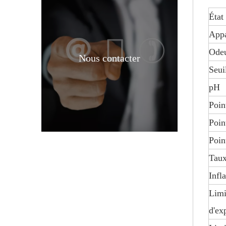
État
App
Ode
Nous contacter
Seui
Acide chloroacétique CAS 79-11-8 de boîte en vrac d'acide monochloroacétique d'intermédiaires pharmaceutiques
pH
Poin
Point
Poin
Taux
Infl
Limi
d'ex