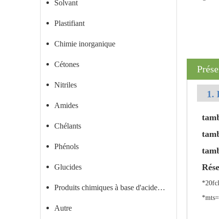
Solvant
Plastifiant
Chimie inorganique
Cétones
Prése
Nitriles
1. 
Amides
tam
Chélants
tam
Phénols
tamb
Rése
Glucides
*20fc
Produits chimiques à base d'acide carboxylique
*mts=
Autre