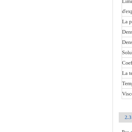
Limi
Acide nitrique liquide de matières premières de 68%
d'ex
La p
Dens
Dens
Solu
Coef
La t
Temp
ACIDE LACTIQUE 80% DE QUALITÉ ALIMENTAIRE
Visc
2.3