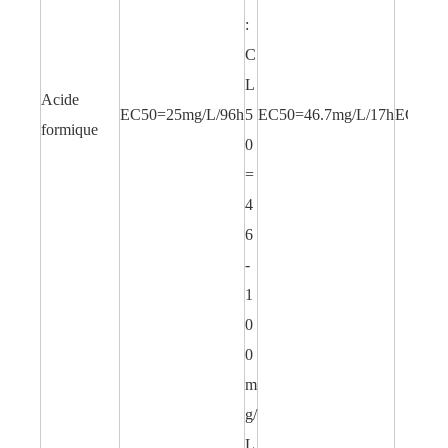
:
C
L
Acide
EC50=25mg/L/96h
5
EC50=46.7mg/L/17h
EC50=3
formique
0
=
4
6
-
1
0
0
m
g/
L