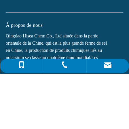
À propos de nous
Qingdao Hisea Chem Co., Ltd située dans la partie
orientale de la Chine, qui est la plus grande ferme de sel
en Chine, la production de produits chimiques liés au
potassium se classe au quatrième rang mondial.Les
principaux produits de...
0086-4008266163-82717
info@hiseachem.com
0086-532-85708217
Liens rapides
0086-532-85708218
Dernières nouvelles
Phtalate de dioctyle (DOP) N° CAS : 117-81-7
Qu'est-ce que la monoéthanolamine (MEA) ?
S'abonner