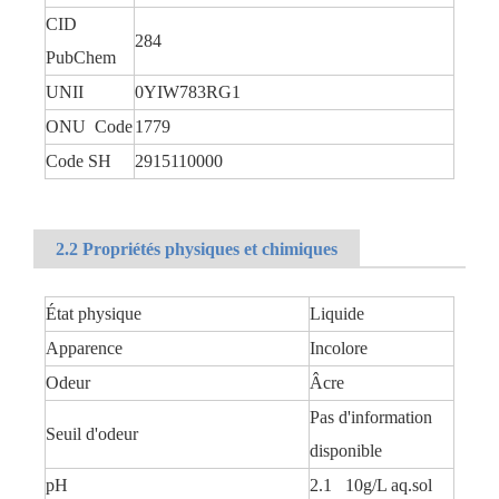
CID
284
PubChem
UNII
0YIW783RG1
ONU Code
1779
Code SH
2915110000
2.2 Propriétés physiques et chimiques
État physique
Liquide
Apparence
Incolore
Odeur
Âcre
Pas d'information
Seuil d'odeur
disponible
pH
2.1 10g/L aq.sol