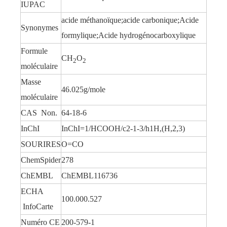
IUPAC
acide méthanoïque;acide carbonique;Acide
Synonymes
formylique;Acide hydrogénocarboxylique
Formule
CH
O
2
2
moléculaire
Masse
46.025g/mole
moléculaire
CAS Non.
64-18-6
InChI
InChI=1/HCOOH/c2-1-3/h1H,(H,2,3)
SOURIRES
O=CO
ChemSpider
278
ChEMBL
ChEMBL116736
ECHA
100.000.527
InfoCarte
Numéro CE
200-579-1