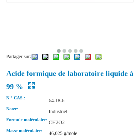
Partager sur:
Acide formique de laboratoire liquide à
99 %
N ° CAS.:
64-18-6
Noter:
Industriel
Formule moléculaire:
CH2O2
Masse moléculaire:
46,025 g/mole