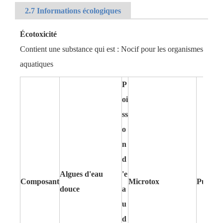
2.7 Informations écologiques
Écotoxicité
Contient une substance qui est : Nocif pour les organismes
aquatiques
P
oi
ss
o
n
d
Algues d'eau
'e
Composant
Microtox
Puce d'
douce
a
u
d