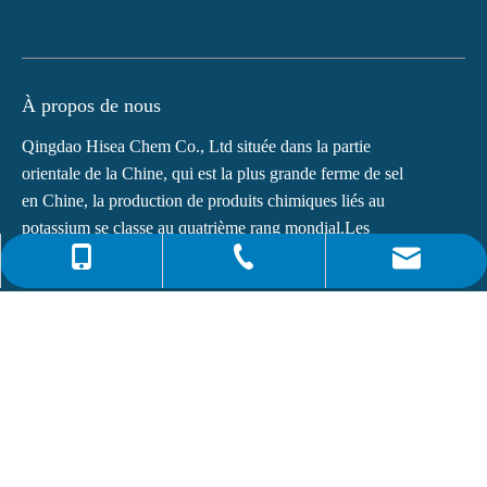
À propos de nous
Qingdao Hisea Chem Co., Ltd située dans la partie
orientale de la Chine, qui est la plus grande ferme de sel
en Chine, la production de produits chimiques liés au
potassium se classe au quatrième rang mondial.Les
principaux produits de...
0086-4008266163-82717
info@hiseachem.com
0086-532-85708217
Liens rapides
0086-532-85708218
Dernières nouvelles
Phtalate de dioctyle (DOP) N° CAS : 117-81-7
Qu'est-ce que la monoéthanolamine (MEA) ?