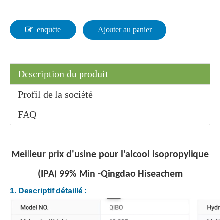
enquête
Ajouter au panier
Styrène de haute qualité en gros d'usine N° CAS 100-42-5
Vente chaude de haute qualité 3-Chloro-1, 2-Propanediol CAS 96-24-2
Description du produit
Profil de la société
FAQ
Meilleur prix d'usine pour l'alcool isopropylique
(IPA) 99% Min -Qingdao Hiseachem
Acétone de matière première organique à 99 %
Acétate de vinyle d'usine de qualité industrielle en poudre
1. Descriptif détaillé :