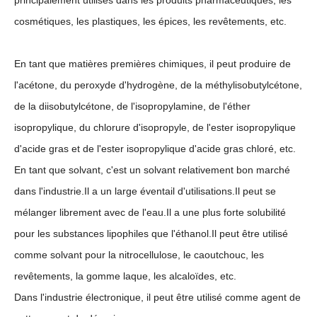
cosmétiques, les plastiques, les épices, les revêtements, etc.
Acétate de vinyle d'usine de qualité industrielle à 99 %
Acétate de vinyle d'usine de synthèse de poudre
En tant que matières premières chimiques, il peut produire de
l'acétone, du peroxyde d'hydrogène, de la méthylisobutylcétone,
de la diisobutylcétone, de l'isopropylamine, de l'éther
isopropylique, du chlorure d'isopropyle, de l'ester isopropylique
d'acide gras et de l'ester isopropylique d'acide gras chloré, etc.
En tant que solvant, c'est un solvant relativement bon marché
dans l'industrie.Il a un large éventail d'utilisations.Il peut se
mélanger librement avec de l'eau.Il a une plus forte solubilité
pour les substances lipophiles que l'éthanol.Il peut être utilisé
comme solvant pour la nitrocellulose, le caoutchouc, les
Acétate d'éthyle de produits pharmaceutiques de qualité médicale Crystal
Acétate d'éthyle de produits pharmaceutiques solides de qualité médicale
revêtements, la gomme laque, les alcaloïdes, etc.
Dans l'industrie électronique, il peut être utilisé comme agent de