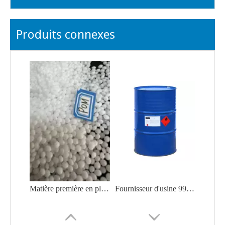
Produits connexes
Matière première en plastique de couleur naturelle POM polyacétal/polyformaldéhyde
Fournisseur d'usine 99,9 % N, N-Diméthylformamide DMF CAS 68-12-2