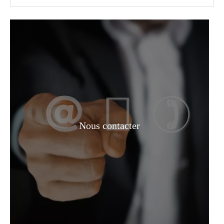
Prix ​​incolore 90 % CH3cooh CAS No 64-19-7 Acide acétique de qualité industrielle
Carbonate de diméthyle/DMC CAS 616-38-6 pour revêtements, adhésifs et agents de nettoyage
Nous contacter