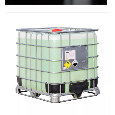
99 % N-Propanol/1-Propanol N° CAS 71-23-8 Code SH 29051210
Prix ​​d'usine Cyc 99,9 % de qualité industrielle CAS 108-94-1 Cyclohexanone
Meilleure qualité 99,9 % xylène (certificat ISO) N° CAS : 1330-20-7
Cyclohexane liquide de solvant industriel de grande pureté 99,9% CAS 110-82-7 pour le caoutchouc