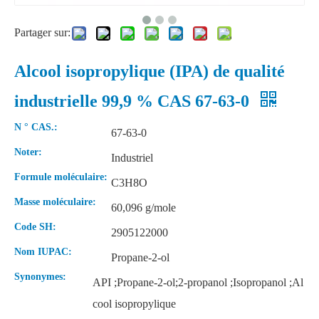
Partager sur:
Alcool isopropylique (IPA) de qualité
industrielle 99,9 % CAS 67-63-0
N ° CAS.:
67-63-0
Noter:
Industriel
Pureté du dichlorométhanei de chlorure de méthylène 99,99 % pour le moussage PU
Prix ​​​​de fabricant de vente chaude de la Chine Aniline pour les pigments / colorants
Formule moléculaire:
C3H8O
Masse moléculaire:
60,096 g/mole
Code SH:
2905122000
Nom IUPAC:
Propane-2-ol
Synonymes:
API ;Propane-2-ol;2-propanol ;Isopropanol ;Al
cool isopropylique