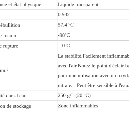
ce et état physique
Liquide transparent
0.932
é
57,4 ºC
'ébullition
-98ºC
e fusion
-10ºC
e rupture
La stabilité.Facilement inflammab
avec l'air.Notez le point d'éclair 
lité
pour une utilisation avec un oxyda
nitrate. Peut être sensible à l'eau
250 g/L (20 ºC)
ité dans l'eau
Zone inflammables
on de stockage