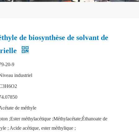
thyle de biosynthèse de solvant de
rielle
79-20-9
Niveau industriel
C3H6O2
74.07850
Acétate de méthyle
ton ;Ester méthylacétique ;Méthylacétate;Éthanoate de
yle ; Acide acétique, ester méthylique ;