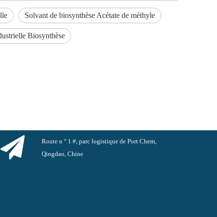
lle
Solvant de biosynthèse Acétate de méthyle
dustrielle Biosynthèse
Route n ° 1 #, parc logistique de Port Chem,
Qingdao, Chine