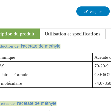
enquête
iption du produit
Utilisation et spécifications
oduction de
l'acétate de méthyle
himique
Acétate 
AS.
79-20-9
ulaire Formule
C3H6O2
 moléculaire
74.0785
riétés de
l'acétate de méthyle