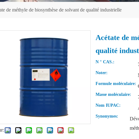
te de méthyle de biosynthèse de solvant de qualité industrielle
Acétate de mé
qualité indust
N ° CAS.:
Noter:
Formule moléculaire:
Masse moléculaire:
Nom IUPAC:
Synonymes:
Dévo
méth
ur: