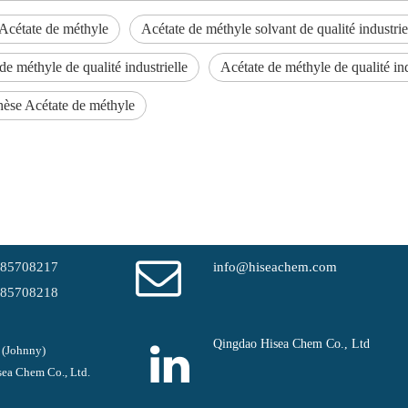
Acétate de méthyle
Acétate de méthyle solvant de qualité industrie
de méthyle de qualité industrielle
Acétate de méthyle de qualité in
hèse Acétate de méthyle
-85708217
info@hiseachem.com
-85708218
Qingdao Hisea Chem Co., Ltd
 (Johnny)
ea Chem Co., Ltd.