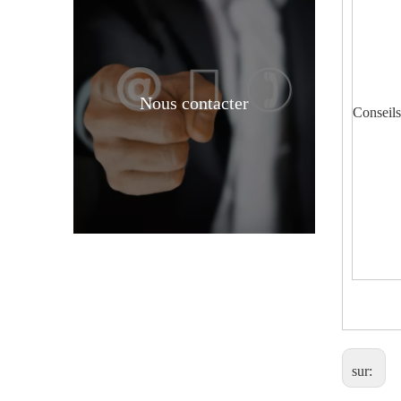
Nous contacter
Conseils
Prix ​​incolore 90 % CH3cooh CAS No 64-19-7 Acide acétique de qualité industrielle
sur: