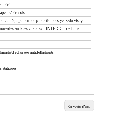
en aéré
vapeurs/aérosols
ction/un équipement de protection des yeux/du visage
mes nues/des surfaces chaudes – INTERDIT de fumer
lairage/d'éclairage antidéflagrants
s statiques
En vertu d'un: