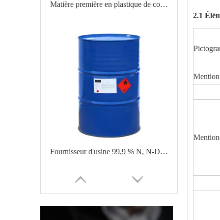
Matière première en plastique de couleur naturelle POM polyacétal/polyformaldéhyde
2.1 Élé
Pictogr
Mention 
Mention(
Fournisseur d'usine 99,9 % N, N-Diméthylformamide DMF CAS 68-12-2