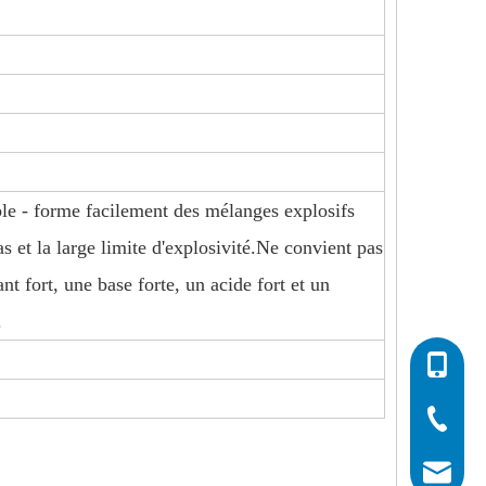
le - forme facilement des mélanges explosifs
bas et la large limite d'explosivité.Ne convient pas
nt fort, une base forte, un acide fort et un
.
0086-532
0086-532
0086-400
info@his