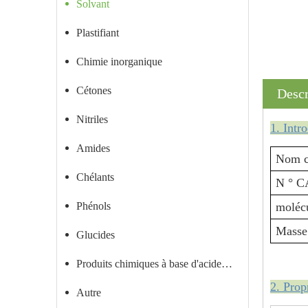
Solvant
Plastifiant
Chimie inorganique
Cétones
Descr
Nitriles
1. Intr
Amides
Nom c
Chélants
N ° C
Phénols
moléc
Masse
Glucides
Produits chimiques à base d'acide carboxylique
2. Prop
Autre