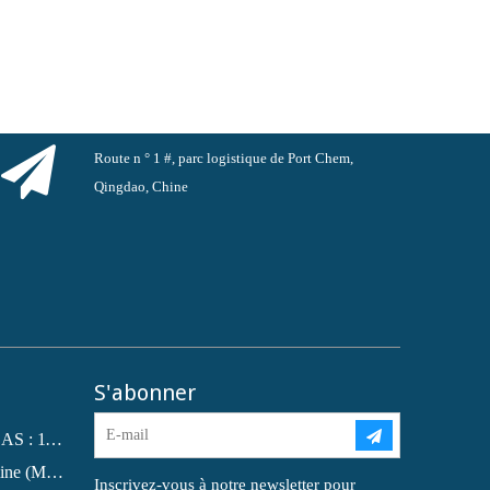
Route n ° 1 #, parc logistique de Port Chem,
Qingdao, Chine
S'abonner
Phtalate de dioctyle (DOP) N° CAS : 117-81-7
Qu'est-ce que la monoéthanolamine (MEA) ?
Inscrivez-vous à notre newsletter pour