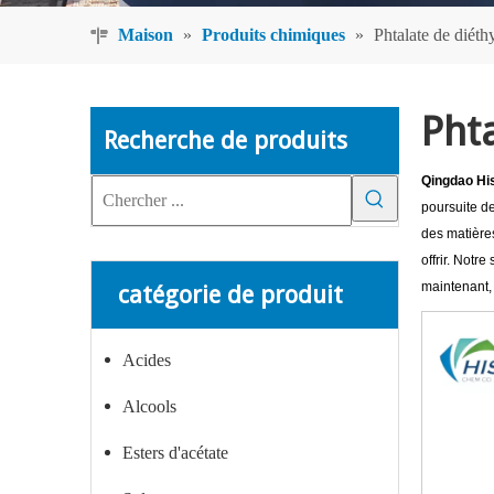
Maison
»
Produits chimiques
»
Phtalate de diéth
Phta
Recherche de produits
Qingdao Hi
poursuite de
des matières
offrir. Notr
maintenant,
catégorie de produit
Acides
Alcools
Esters d'acétate