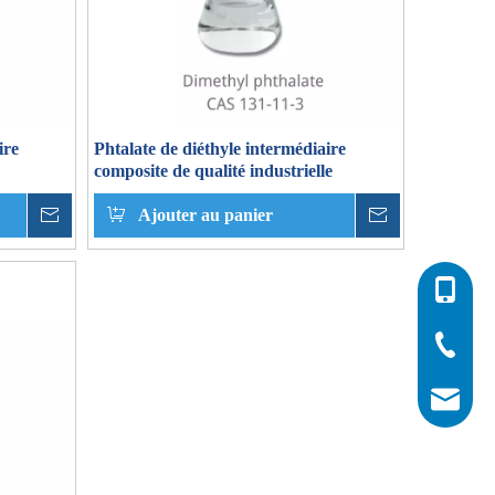
ire
Phtalate de diéthyle intermédiaire
composite de qualité industrielle
enquête
Ajouter au panier
enquête
0086-532
0086-532
0086-400
info@his