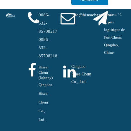
Route n ° 1
0086-
info@hiseachem.com
#, parc
532-
logistique de
85708217
Port Chem,
0086-
Qingdao,
532-
Chine
85708218
Qingdao
Hisea
Chem
Hisea Chem
(Johnny)
Co., Ltd
Qingdao
Hisea
Chem
Co.,
Ltd.