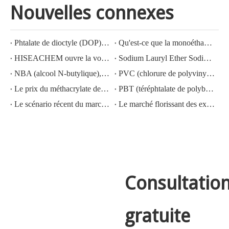
Nouvelles connexes
Phtalate de dioctyle (DOP) N° CAS : 117-81-7
Qu'est-ce que la monoéthanolamine (MEA) ?
HISEACHEM ouvre la voie : succès récent dans l'exportation d'acide acétique, d'acide oxalique, d'acide sulfurique, d'acide nitrique, de soude caustique, d'alcali liquide et de métabisulfite de sodium depuis la Chine
Sodium Lauryl Ether Sodium Lauryl Ether Sulfate(sles70%/aes 70%) CAS NO.: 68585-34-2sles70%/aes 70%) CAS NO.: 68585-34-2
NBA (alcool N-butylique), N° CAS : 71-36-3, connaissance de l'industrie
PVC (chlorure de polyvinyle) N° CAS : 9002-86-2
Le prix du méthacrylate de méthyle MMA CAS 80-62-6 diminue fortement
PBT (téréphtalate de polybutylène) CAS NO.26062-94-2
Le scénario récent du marché de l'acide sulfurique en Chine : une année en revue
Le marché florissant des exportations d'hydroxyde de potassium, d'hydroxyde de sodium et de peroxyde d'hydrogène depuis la Chine : un examen de l'année écoulée
Consultatio
gratuite