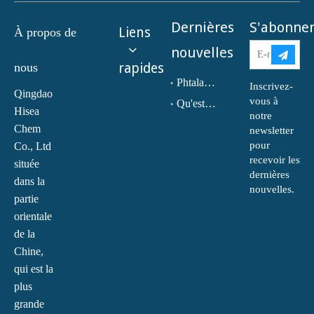
Dernières
S'abonne
Liens
À propos de
nouvelles
nous
rapides
Phtalate de dioctyle (DOP) N° CAS : 117-81-7
Inscrivez-
Qingdao
vous à
Qu'est-ce que la monoéthanolamine (MEA) ?
Hisea
notre
Chem
newsletter
pour
Co., Ltd
recevoir les
située
dernières
dans la
nouvelles.
partie
orientale
de la
Chine,
qui est la
plus
grande