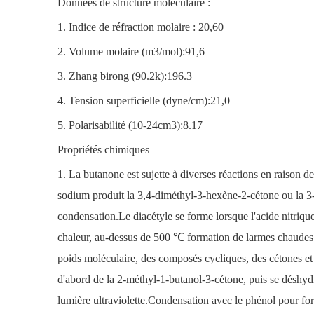
Données de structure moléculaire :
1. Indice de réfraction molaire : 20,60
2. Volume molaire (m3/mol):91,6
3. Zhang birong (90.2k):196.3
4. Tension superficielle (dyne/cm):21,0
5. Polarisabilité (10-24cm3):8.17
Propriétés chimiques
1. La butanone est sujette à diverses réactions en raison
sodium produit la 3,4-diméthyl-3-hexène-2-cétone ou la 3-
condensation.Le diacétyle se forme lorsque l'acide nitrique
chaleur, au-dessus de 500 ℃ formation de larmes chaudes 
poids moléculaire, des composés cycliques, des cétones et
d'abord de la 2-méthyl-1-butanol-3-cétone, puis se déshydr
lumière ultraviolette.Condensation avec le phénol pour fo