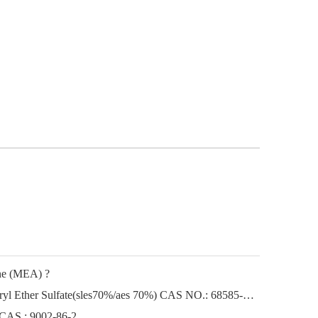
ine (MEA) ?
Sodium Lauryl Ether Sodium Lauryl Ether Sulfate(sles70%/aes 70%) CAS NO.: 68585-34-2sles70%/aes 70%) CAS NO.: 68585-34-2
 CAS : 9002-86-2