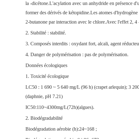
la -dicétone.L'acylation avec un anhydride en présence d
former des dérivés de kétopidine.Les atomes d'hydrogène d
2-butanone par interaction avec le chlore.Avec l'effet 2, 
2. Stabilité : stabilité.
3. Composés interdits : oxydant fort, alcali, agent réducteur
4. Danger de polymérisation : pas de polymérisation.
Données écologiques
1. Toxicité écologique
LC50 : 1 690 ~ 5 640 mg/L (96 h) (crapet arlequin); 3 20
(daphnie, pH 7.21)
IC50:110~4300mg/L(72h)(algues).
2. Biodégradabilité
Biodégradation aérobie (h):24~168 ;