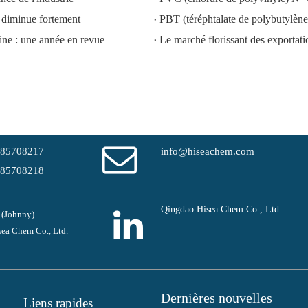
diminue fortement
PBT (téréphtalate de polybutyl
ine : une année en revue
-85708217
info@hiseachem.com
-85708218
Qingdao Hisea Chem Co., Ltd
 (Johnny)
ea Chem Co., Ltd.
Dernières nouvelles
Liens rapides