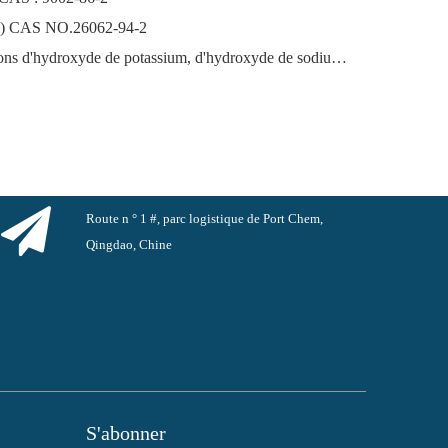
ène) CAS NO.26062-94-2
Le marché florissant des exportations d'hydroxyde de potassium, d'hydroxyde de sodium et de peroxyde d'hydrogène depuis la Chine : un examen de l'année écoulée
Route n ° 1 #, parc logistique de Port Chem,
Qingdao, Chine
S'abonner