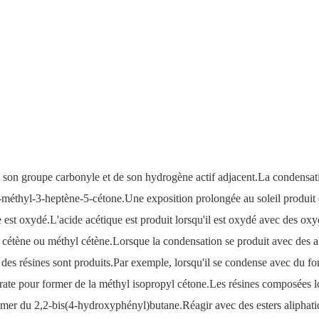
 de son groupe carbonyle et de son hydrogène actif adjacent.La condensa
méthyl-3-heptène-5-cétone.Une exposition prolongée au soleil produit de
 est oxydé.L'acide acétique est produit lorsqu'il est oxydé avec des oxy
cétène ou méthyl cétène.Lorsque la condensation se produit avec des a
 des résines sont produits.Par exemple, lorsqu'il se condense avec du 
ate pour former de la méthyl isopropyl cétone.Les résines composées lor
rmer du 2,2-bis(4-hydroxyphényl)butane.Réagir avec des esters aliphatiq