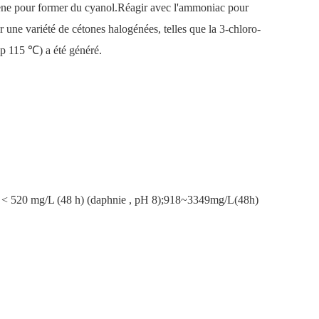
ogène pour former du cyanol.Réagir avec l'ammoniac pour
une variété de cétones halogénées, telles que la 3-chloro-
mp 115 ℃) a été généré.
) ; < 520 mg/L (48 h) (daphnie , pH 8);918~3349mg/L(48h)