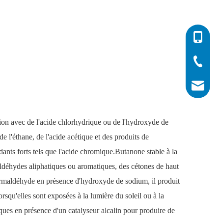
0086-532
0086-532
0086-400
info@his
tion avec de l'acide chlorhydrique ou de l'hydroxyde de
 l'éthane, de l'acide acétique et des produits de
dants forts tels que l'acide chromique.Butanone stable à la
ldéhydes aliphatiques ou aromatiques, des cétones de haut
formaldéhyde en présence d'hydroxyde de sodium, il produit
squ'elles sont exposées à la lumière du soleil ou à la
ues en présence d'un catalyseur alcalin pour produire de