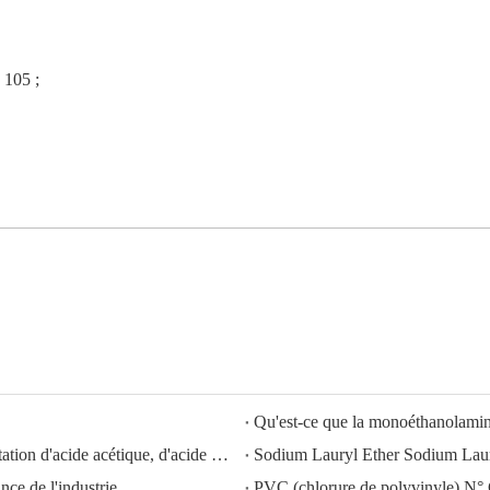
 105 ;
Qu'est-ce que la monoéthanolam
HISEACHEM ouvre la voie : succès récent dans l'exportation d'acide acétique, d'acide oxalique, d'acide sulfurique, d'acide nitrique, de soude caustique, d'alcali liquide et de métabisulfite de sodium depuis la Chine
ce de l'industrie
PVC (chlorure de polyvinyle) N°