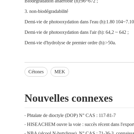
Biodégradation anaérobie (h):96~672 ;
3. non-biodégradabilité
Demi-vie de photooxydation dans l'eau (h):1.80 104~7.10
Demi-vie de photooxydation dans l'air (h): 64,2 ~ 642 ;
Demi-vie d'hydrolyse de premier ordre (h):>50a.
Cétones
MEK
Nouvelles connexes
Phtalate de dioctyle (DOP) N° CAS : 117-81-7
NBA (alcool N-butylique), N° CAS : 71-36-3, connaissan