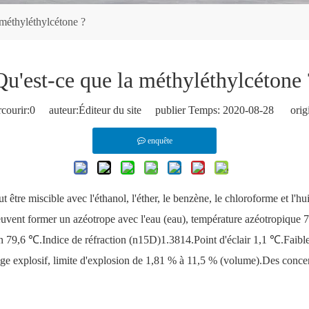
 méthyléthylcétone ?
Qu'est-ce que la méthyléthylcétone 
courir:
0
auteur:Éditeur du site publier Temps: 2020-08-28 origi
enquête
 être miscible avec l'éthanol, l'éther, le benzène, le chloroforme et l'huil
vent former un azéotrope avec l'eau (eau), température azéotropique 
n 79,6 ℃.Indice de réfraction (n15D)1.3814.Point d'éclair 1,1 ℃.Faible 
nge explosif, limite d'explosion de 1,81 % à 11,5 % (volume).Des concen