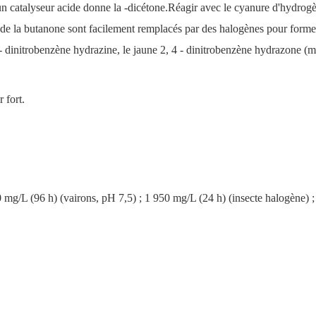
'un catalyseur acide donne la -dicétone.Réagir avec le cyanure d'hydr
e la butanone sont facilement remplacés par des halogènes pour former 
4 - dinitrobenzène hydrazine, le jaune 2, 4 - dinitrobenzène hydrazone (
 fort.
0 mg/L (96 h) (vairons, pH 7,5) ; 1 950 mg/L (24 h) (insecte halogène