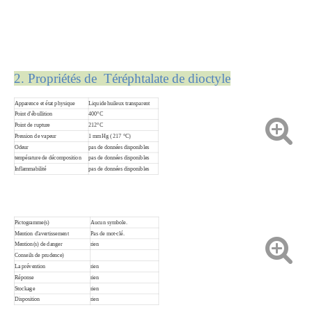
2. Propriétés de Téréphtalate de dioctyle
Apparence et état physique
Liquide huileux transparent
Point d'ébullition
400°C
Point de rupture
212°C
Pression de vapeur
1 mmHg ( 217 °C)
Odeur
pas de données disponibles
température de décomposition
pas de données disponibles
Inflammabilité
pas de données disponibles
Pictogramme(s)
Aucun symbole.
Mention d'avertissement
Pas de mot-clé.
Mention(s) de danger
rien
Conseils de prudence)
La prévention
rien
Réponse
rien
Stockage
rien
Disposition
rien