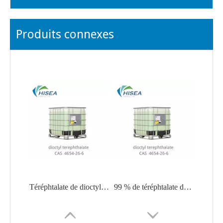
Produits connexes
Téréphtalate de dioctyle intermédiaire liquide organique
99 % de téréphtalate de dioctyle intermédiaire organique