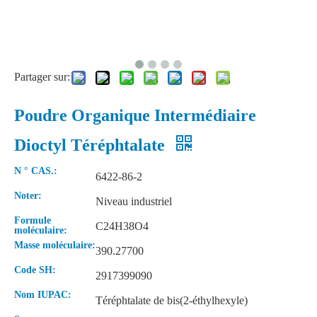
Partager sur:
Poudre Organique Intermédiaire
Dioctyl Téréphtalate
N ° CAS.:
6422-86-2
Noter:
Niveau industriel
Formule
C24H38O4
moléculaire:
Masse moléculaire:
390.27700
Code SH:
2917399090
Nom IUPAC:
Téréphtalate de bis(2-éthylhexyle)