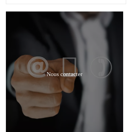
Téréphtalate de dioctyle
Nous contacter