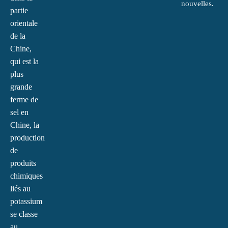
nouvelles.
partie
orientale
de la
Chine,
qui est la
plus
grande
ferme de
sel en
Chine, la
production
de
produits
chimiques
liés au
potassium
se classe
au