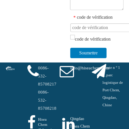
code de vérification
*
Soumettre
Route n ° 1
0086-
info@hiseachem.com
#, parc
532-
logistique de
85708217
Port Chem,
0086-
Qingdao,
532-
Chine
85708218
Qingdao
Hisea
Chem
Hisea Chem