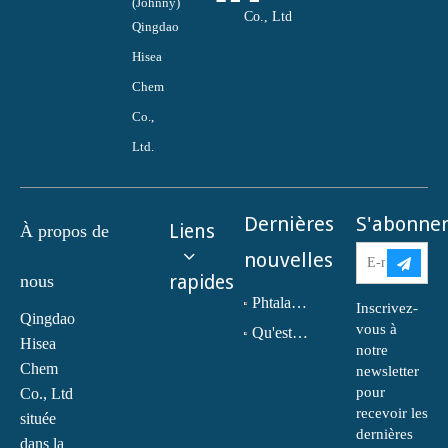
(Johnny)
Co., Ltd
Qingdao
Hisea
Chem
Co.,
Ltd.
Dernières
S'abonne
Liens
À propos de
nouvelles
nous
rapides
Phtalate de dioctyle (DOP) N° CAS : 117-81-7
Inscrivez-
Qingdao
vous à
Qu'est-ce que la monoéthanolamine (MEA) ?
Hisea
notre
Chem
newsletter
pour
Co., Ltd
recevoir les
située
dernières
dans la