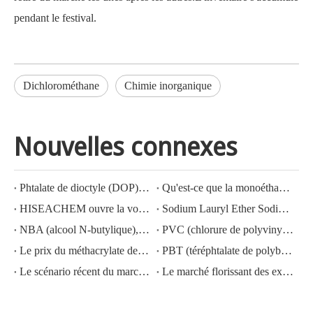
pendant le festival.
Dichlorométhane
Chimie inorganique
Nouvelles connexes
Phtalate de dioctyle (DOP) N° CAS : 117-81-7
Qu'est-ce que la monoéthanolamine (MEA) ?
HISEACHEM ouvre la voie : succès récent dans l'exportation d'acide acétique, d'acide oxalique, d'acide sulfurique, d'acide nitrique, de soude caustique, d'alcali liquide et de métabisulfite de sodium depuis la Chine
Sodium Lauryl Ether Sodium Lauryl Ether Sulfate(sles70%/aes 70%) CAS NO.: 68585-34-2sles70%/aes 70%) CAS NO.: 68585-34-2
NBA (alcool N-butylique), N° CAS : 71-36-3, connaissance de l'industrie
PVC (chlorure de polyvinyle) N° CAS : 9002-86-2
Le prix du méthacrylate de méthyle MMA CAS 80-62-6 diminue fortement
PBT (téréphtalate de polybutylène) CAS NO.26062-94-2
Le scénario récent du marché de l'acide sulfurique en Chine : une année en revue
Le marché florissant des exportations d'hydroxyde de potassium, d'hydroxyde de sodium et de peroxyde d'hydrogène depuis la Chine : un examen de l'année écoulée