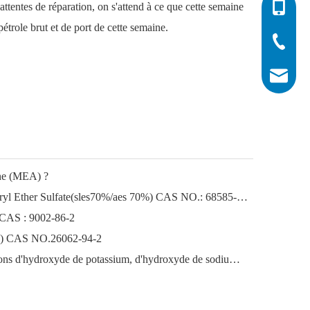
attentes de réparation, on s'attend à ce que cette semaine
0086-532
pétrole brut et de port de cette semaine.
0086-532
0086-400
info@his
ine (MEA) ?
Sodium Lauryl Ether Sodium Lauryl Ether Sulfate(sles70%/aes 70%) CAS NO.: 68585-34-2sles70%/aes 70%) CAS NO.: 68585-34-2
 CAS : 9002-86-2
ène) CAS NO.26062-94-2
Le marché florissant des exportations d'hydroxyde de potassium, d'hydroxyde de sodium et de peroxyde d'hydrogène depuis la Chine : un examen de l'année écoulée