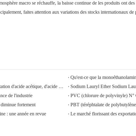
atmosphère macro se réchauffe, la baisse continue de les produits ont des 
cipalement, faites attention aux variations des stocks internationaux de 
Qu'est-ce que la monoéthanolam
HISEACHEM ouvre la voie : succès récent dans l'exportation d'acide acétique, d'acide oxalique, d'acide sulfurique, d'acide nitrique, de soude caustique, d'alcali liquide et de métabisulfite de sodium depuis la Chine
ce de l'industrie
PVC (chlorure de polyvinyle) N°
diminue fortement
PBT (téréphtalate de polybutyl
ine : une année en revue