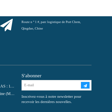
Route n ° 1 #, parc logistique de Port Chem,
Qingdao, Chine
S'abonner
Phtalate de dioctyle (DOP) N° CAS : 117-81-7
Qu'est-ce que la monoéthanolamine (MEA) ?
Inscrivez-vous à notre newsletter pour
recevoir les dernières nouvelles.