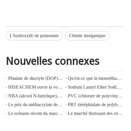
L'hydroxyde de potassium
Chimie inorganique
Nouvelles connexes
Phtalate de dioctyle (DOP) N° CAS : 117-81-7
Qu'est-ce que la monoéthanolamine (MEA) ?
HISEACHEM ouvre la voie : succès récent dans l'exportation d'acide acétique, d'acide oxalique, d'acide sulfurique, d'acide nitrique, de soude caustique, d'alcali liquide et de métabisulfite de sodium depuis la Chine
Sodium Lauryl Ether Sodium Lauryl Ether Sulfate(sles70%/aes 70%) CAS NO.: 68585-34-2sles70%/aes 70%) CAS NO.: 68585-34-2
NBA (alcool N-butylique), N° CAS : 71-36-3, connaissance de l'industrie
PVC (chlorure de polyvinyle) N° CAS : 9002-86-2
Le prix du méthacrylate de méthyle MMA CAS 80-62-6 diminue fortement
PBT (téréphtalate de polybutylène) CAS NO.26062-94-2
Le scénario récent du marché de l'acide sulfurique en Chine : une année en revue
Le marché florissant des exportations d'hydroxyde de potassium, d'hydroxyde de sodium et de peroxyde d'hydrogène depuis la Chine : un examen de l'année écoulée