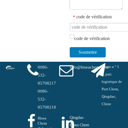
code de vérification
*
Soumettre
Route n ° 1
0086-
info@hiseachem.com
#, parc
532-
logistique de
85708217
Port Chem,
0086-
Qingdao,
532-
Chine
85708218
Qingdao
Hisea
Chem
Hisea Chem