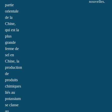
nouvelles.
partie
orientale
de la
Chine,
qui est la
plus
grande
ferme de
sel en
Chine, la
production
de
produits
chimiques
liés au
potassium
se classe
au