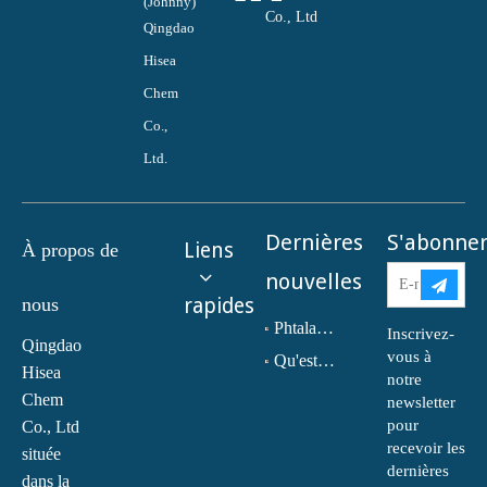
(Johnny)
Co., Ltd
Qingdao
Hisea
Chem
Co.,
Ltd.
Dernières
S'abonne
Liens
À propos de
nouvelles
nous
rapides
Phtalate de dioctyle (DOP) N° CAS : 117-81-7
Inscrivez-
Qingdao
vous à
Qu'est-ce que la monoéthanolamine (MEA) ?
Hisea
notre
Chem
newsletter
pour
Co., Ltd
recevoir les
située
dernières
dans la