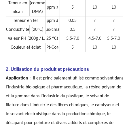
Teneur en
(comme
ppm ≤
5
10
10
alcali
DMA)
Teneur en fer
ppm ≤
0.05
/
/
Conductivité
(20ºC)
μs/cm≤
0.5
/
/
Valeur PH (200g / L, 25 ºC)
5.5-7.0
4.5-7.0
5.5-7.0
Couleur et éclat
Pt-Co≤
5
10
10
2. Utilisation du produit et précautions
Application :
Il est principalement utilisé comme solvant dans
l'industrie biologique et pharmaceutique, la résine polyamide
et la gomme dans l'industrie du plastique, le solvant de
filature dans l'industrie des fibres chimiques, le catalyseur et
le solvant électrolytique dans la production chimique, le
décapant pour peinture et divers adduits et complexes de