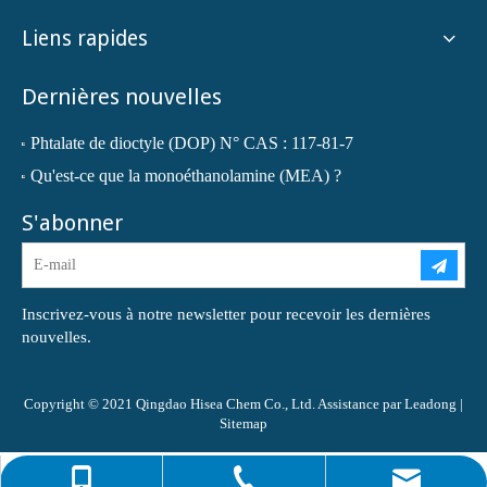
Liens rapides
Dernières nouvelles
Phtalate de dioctyle (DOP) N° CAS : 117-81-7
Qu'est-ce que la monoéthanolamine (MEA) ?
S'abonner
Inscrivez-vous à notre newsletter pour recevoir les dernières
nouvelles.
Copyright © 2021 Qingdao Hisea Chem Co., Ltd. Assistance par
Leadong
|
Sitemap
0086-4008266163-82717
info@hiseachem.com
0086-532-85708217