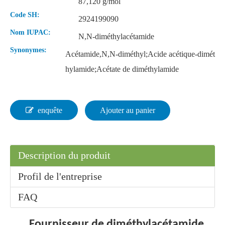
87,120 g/mol
Code SH:
2924199090
Nom IUPAC:
N,N-diméthylacétamide
Synonymes:
Acétamide,N,N-diméthyl;Acide acétique-dimét
hylamide;Acétate de diméthylamide
enquête
Ajouter au panier
Description du produit
Profil de l'entreprise
FAQ
Fournisseur de diméthylacétamide