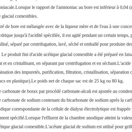
iacale.Lorsque le rapport de l'ammoniac au bore est inférieur à 0,04 (rapp
 glacial comestibles.
ré de bore est mélangée avec de la liqueur mère et de l'eau à une conce
drique jusqu'à l'acidité spécifiée, il est agité pendant un certain temps
 cristallisé, séparé par centrifugation, lavé, séché et emballé pour produire 
Le produit fini d'acide acétique glacial comestible a été préparé en fai
t et en cristallisant, en séparant par centrifugation et en séchant.L'acide
mination des impuretés, purification, filtration, cristallisation, séparatio
acs en plastique).Le poids net de chaque sac est de 25 kg ou 80 kg.
de carbonate de borax par procédé carbonate-alcali est ajoutée au conden
e carbonate de sodium contenant du bicarbonate de sodium après la carb
dique correspondante de la cellule de dialyse électrolytique est frappée
nt spécifié.Lorsque l'effluent de la chambre anodique atteint la valeur de
étique glacial comestible.L'acétate glacial de sodium est utilisé pour gr