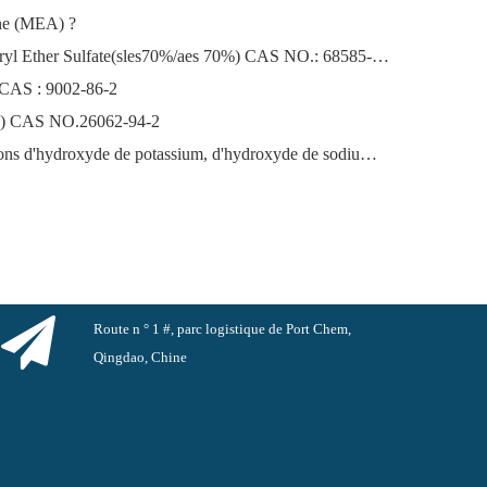
ine (MEA) ?
Sodium Lauryl Ether Sodium Lauryl Ether Sulfate(sles70%/aes 70%) CAS NO.: 68585-34-2sles70%/aes 70%) CAS NO.: 68585-34-2
 CAS : 9002-86-2
ène) CAS NO.26062-94-2
Le marché florissant des exportations d'hydroxyde de potassium, d'hydroxyde de sodium et de peroxyde d'hydrogène depuis la Chine : un examen de l'année écoulée
Route n ° 1 #, parc logistique de Port Chem,
Qingdao, Chine