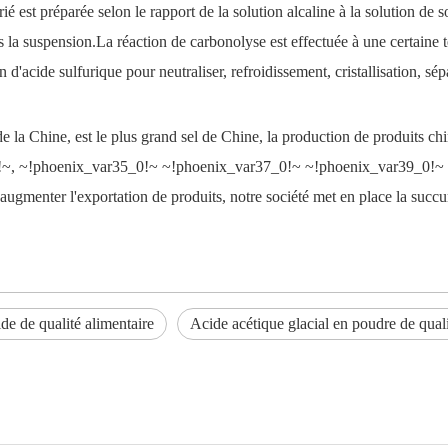
ié est préparée selon le rapport de la solution alcaline à la solution d
 la suspension.La réaction de carbonolyse est effectuée à une certaine te
 d'acide sulfurique pour neutraliser, refroidissement, cristallisation, sé
de la Chine, est le plus grand sel de Chine, la production de produits c
!~
,
~!phoenix_var35_0!~
~!phoenix_var37_0!~
~!phoenix_var39_0!~
'augmenter l'exportation de produits, notre société met en place la succur
ide de qualité alimentaire
Acide acétique glacial en poudre de quali