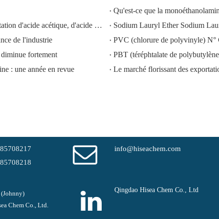
Qu'est-ce que la monoéthanolam
HISEACHEM ouvre la voie : succès récent dans l'exportation d'acide acétique, d'acide oxalique, d'acide sulfurique, d'acide nitrique, de soude caustique, d'alcali liquide et de métabisulfite de sodium depuis la Chine
ce de l'industrie
PVC (chlorure de polyvinyle) N°
diminue fortement
PBT (téréphtalate de polybutyl
ine : une année en revue
-85708217
info@hiseachem.com
-85708218
Qingdao Hisea Chem Co., Ltd
 (Johnny)
ea Chem Co., Ltd.