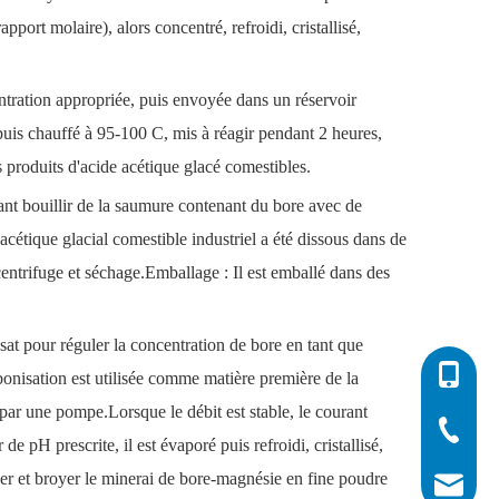
ort molaire), alors concentré, refroidi, cristallisé,
ntration appropriée, puis envoyée dans un réservoir
, puis chauffé à 95-100 C, mis à réagir pendant 2 heures,
des produits d'acide acétique glacé comestibles.
sant bouillir de la saumure contenant du bore avec de
 acétique glacial comestible industriel a été dissous dans de
n centrifuge et séchage.Emballage : Il est emballé dans des
sat pour réguler la concentration de bore en tant que
0086-532
onisation est utilisée comme matière première de la
 par une pompe.Lorsque le débit est stable, le courant
0086-532
0086-400
 pH prescrite, il est évaporé puis refroidi, cristallisé,
iller et broyer le minerai de bore-magnésie en fine poudre
info@his