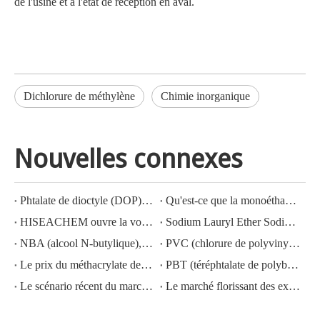
de l'usine et à l'état de réception en aval.
Dichlorure de méthylène
Chimie inorganique
Nouvelles connexes
Phtalate de dioctyle (DOP) N° CAS : 117-81-7
Qu'est-ce que la monoéthanolamine (MEA) ?
HISEACHEM ouvre la voie : succès récent dans l'exportation d'acide acétique, d'acide oxalique, d'acide sulfurique, d'acide nitrique, de soude caustique, d'alcali liquide et de métabisulfite de sodium depuis la Chine
Sodium Lauryl Ether Sodium Lauryl Ether Sulfate(sles70%/aes 70%) CAS NO.: 68585-34-2sles70%/aes 70%) CAS NO.: 68585-34-2
NBA (alcool N-butylique), N° CAS : 71-36-3, connaissance de l'industrie
PVC (chlorure de polyvinyle) N° CAS : 9002-86-2
Le prix du méthacrylate de méthyle MMA CAS 80-62-6 diminue fortement
PBT (téréphtalate de polybutylène) CAS NO.26062-94-2
Le scénario récent du marché de l'acide sulfurique en Chine : une année en revue
Le marché florissant des exportations d'hydroxyde de potassium, d'hydroxyde de sodium et de peroxyde d'hydrogène depuis la Chine : un examen de l'année écoulée