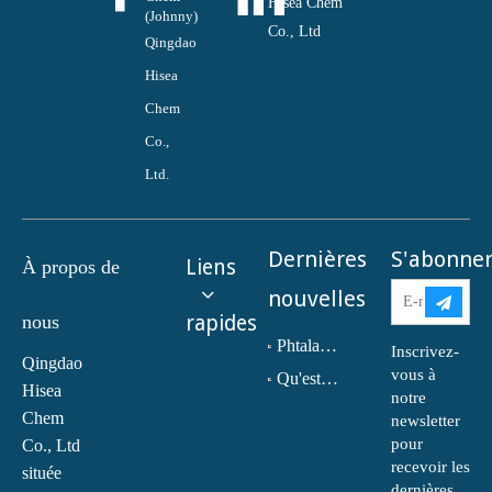
Hisea Chem
(Johnny)
Co., Ltd
Qingdao
Hisea
Chem
Co.,
Ltd.
Dernières
S'abonne
Liens
À propos de
nouvelles
nous
rapides
Phtalate de dioctyle (DOP) N° CAS : 117-81-7
Inscrivez-
Qingdao
vous à
Qu'est-ce que la monoéthanolamine (MEA) ?
Hisea
notre
Chem
newsletter
pour
Co., Ltd
recevoir les
située
dernières