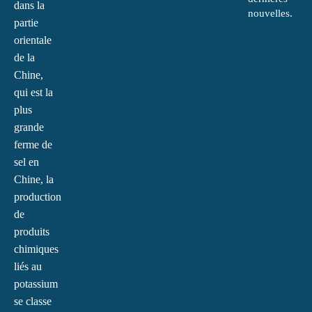
dans la
nouvelles.
partie
orientale
de la
Chine,
qui est la
plus
grande
ferme de
sel en
Chine, la
production
de
produits
chimiques
liés au
potassium
se classe