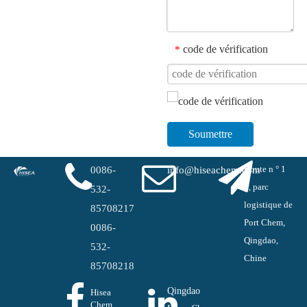
code de vérification
*
Soumettre
Route n ° 1
0086-
info@hiseachem.com
#, parc
532-
logistique de
85708217
Port Chem,
0086-
Qingdao,
532-
Chine
85708218
Qingdao
Hisea
Chem