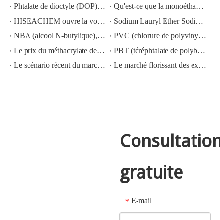
Phtalate de dioctyle (DOP) N° CAS : 117-81-7
Qu'est-ce que la monoéthanolamine (MEA) ?
HISEACHEM ouvre la voie : succès récent dans l'exportation d'acide acétique, d'acide oxalique, d'acide sulfurique, d'acide nitrique, de soude caustique, d'alcali liquide et de métabisulfite de sodium depuis la Chine
Sodium Lauryl Ether Sodium Lauryl Ether Sulfate(sles70%/aes 70%) CAS NO.: 68585-34-2sles70%/aes 70%) CAS NO.: 68585-34-2
NBA (alcool N-butylique), N° CAS : 71-36-3, connaissance de l'industrie
PVC (chlorure de polyvinyle) N° CAS : 9002-86-2
Le prix du méthacrylate de méthyle MMA CAS 80-62-6 diminue fortement
PBT (téréphtalate de polybutylène) CAS NO.26062-94-2
Le scénario récent du marché de l'acide sulfurique en Chine : une année en revue
Le marché florissant des exportations d'hydroxyde de potassium, d'hydroxyde de sodium et de peroxyde d'hydrogène depuis la Chine : un examen de l'année écoulée
Consultatio
gratuite
E-mail
*