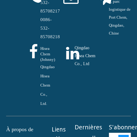
#, parc
532-
logistique de
85708217
Port Chem,
0086-
Qingdao,
532-
Chine
85708218
Qingdao
Hisea
Chem
Hisea Chem
(Johnny)
Co., Ltd
Qingdao
Hisea
Chem
Co.,
Ltd.
Dernières
S'abonne
Liens
À propos de