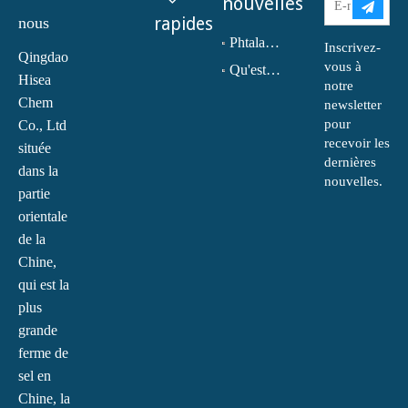
nouvelles
nous
rapides
Phtalate de dioctyle (DOP) N° CAS : 117-81-7
Inscrivez-
Qingdao
vous à
Qu'est-ce que la monoéthanolamine (MEA) ?
Hisea
notre
Chem
newsletter
pour
Co., Ltd
recevoir les
située
dernières
dans la
nouvelles.
partie
orientale
de la
Chine,
qui est la
plus
grande
ferme de
sel en
Chine, la