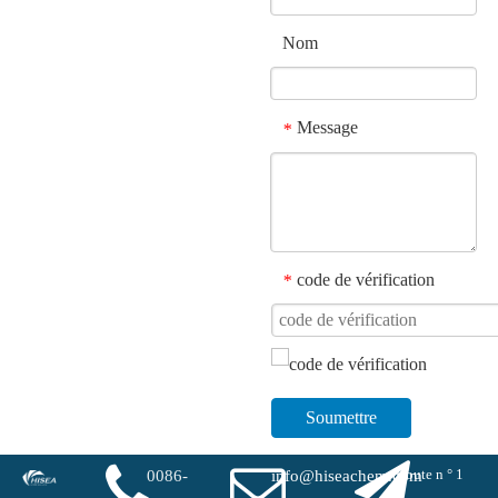
Nom
Message
*
code de vérification
*
Soumettre
Route n ° 1
0086-
info@hiseachem.com