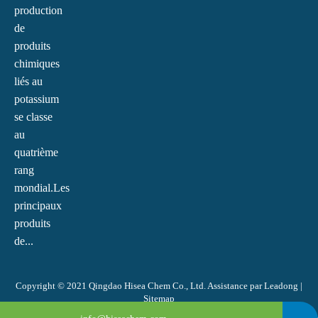
production
de
produits
chimiques
liés au
potassium
se classe
au
quatrième
rang
mondial.Les
principaux
produits
de...
Copyright © 2021 Qingdao Hisea Chem Co., Ltd. Assistance par
Leadong
|
Sitemap