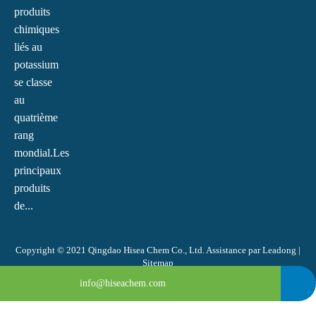
produits
chimiques
liés au
potassium
se classe
au
quatrième
rang
mondial.Les
principaux
produits
de...
Copyright © 2021 Qingdao Hisea Chem Co., Ltd. Assistance par
Leadong
|
Sitemap
0086-4008266163-82717
info@hiseachem.com
0086-532-85708217