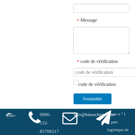
Message
*
code de vérification
*
Soumettre
Route n ° 1
0086-
info@hiseachem.com
#, parc
532-
logistique de
85708217