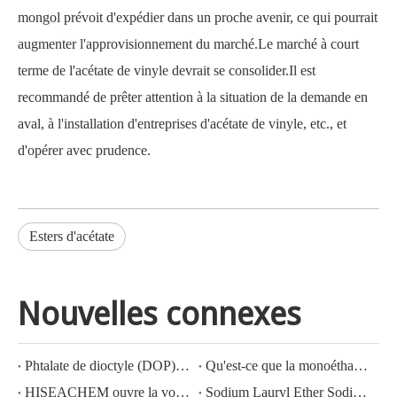
mongol prévoit d'expédier dans un proche avenir, ce qui pourrait
augmenter l'approvisionnement du marché.Le marché à court
terme de l'acétate de vinyle devrait se consolider.Il est
recommandé de prêter attention à la situation de la demande en
aval, à l'installation d'entreprises d'acétate de vinyle, etc., et
d'opérer avec prudence.
Esters d'acétate
Nouvelles connexes
Phtalate de dioctyle (DOP) N° CAS : 117-81-7
Qu'est-ce que la monoéthanolamine (MEA) ?
HISEACHEM ouvre la voie : succès récent dans l'exportation d'acide acétique, d'acide oxalique, d'acide sulfurique, d'acide nitrique, de soude caustique, d'alcali liquide et de métabisulfite de sodium depuis la Chine
Sodium Lauryl Ether Sodium Lauryl Ether Sulfate(sles70%/aes 70%) CAS NO.: 68585-34-2sles70%/aes 70%) CAS NO.: 68585-34-2