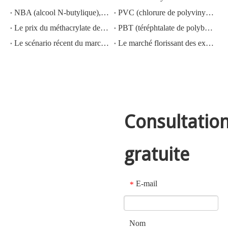
NBA (alcool N-butylique), N° CAS : 71-36-3, connaissance de l'industrie
PVC (chlorure de polyvinyle) N° CAS : 9002-86-2
Le prix du méthacrylate de méthyle MMA CAS 80-62-6 diminue fortement
PBT (téréphtalate de polybutylène) CAS NO.26062-94-2
Le scénario récent du marché de l'acide sulfurique en Chine : une année en revue
Le marché florissant des exportations d'hydroxyde de potassium, d'hydroxyde de sodium et de peroxyde d'hydrogène depuis la Chine : un examen de l'année écoulée
Consultatio
gratuite
E-mail
*
Nom