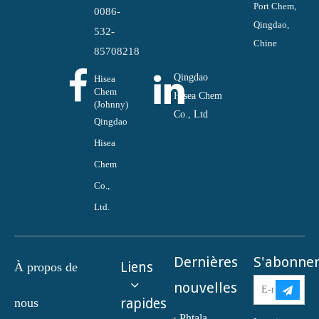
Port Chem,
0086-
Qingdao,
532-
Chine
85708218
Qingdao
Hisea
Chem
Hisea Chem
(Johnny)
Co., Ltd
Qingdao
Hisea
Chem
Co.,
Ltd.
Dernières
S'abonne
Liens
À propos de
nouvelles
nous
rapides
Phtalate de dioctyle (DOP) N° CAS : 117-81-7