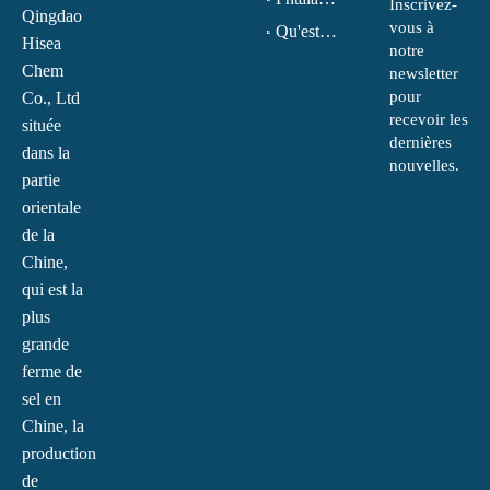
Inscrivez-
Qingdao
vous à
Qu'est-ce que la monoéthanolamine (MEA) ?
Hisea
notre
Chem
newsletter
pour
Co., Ltd
recevoir les
située
dernières
dans la
nouvelles.
partie
orientale
de la
Chine,
qui est la
plus
grande
ferme de
sel en
Chine, la
production
de