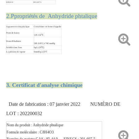
EINECS
201-607-5
2.P
propriétés de Anhydride phtalique
Apparence et état physique
Cristal blanc en forme d'aiguille
Point de fusion
129-132℃
Point d'ébullition
589.218°C à 760 mmHg
Soluble dans l'eau
6g/L (20℃)
La pression de vapeur
0mmHg à 25°C
3. Certificat d'analyse chimique
Date de fabrication : 07 janvier 2022 NUMÉRO DE
LOT : 202200032
Nom du produit : Anhydride phtalique
Formule moléculaire : C8H4O3