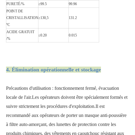
PURETÉ/%
≥99.5
99.96
POINT DE
CRISTALLISATION
≥130,5
131.2
ºC
ACIDE GRATUIT
≤0.20
0.015
/%
4. Élimination opérationnelle et stockage
Précautions d'utilisation : fonctionnement fermé, évacuation
locale de l'air.Les opérateurs doivent être spécialement formés et
suivre strictement les procédures d'exploitation.Il est
recommandé aux opérateurs de porter un masque anti-poussière
à filtre auto-amorçant, des lunettes de protection contre les
produits chimiques, des vêtements en caoutchouc résistant aux