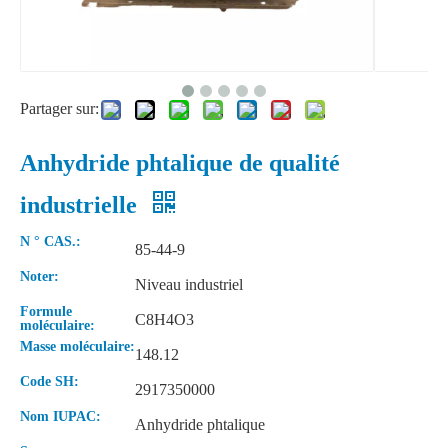
Partager sur:
Anhydride phtalique de qualité
industrielle
Hydroxyde de potassium 90 % flocons KOH de qualité industrielle CAS1310-58-3
N ° CAS.:
85-44-9
Noter:
Niveau industriel
Formule
C8H4O3
moléculaire:
Masse moléculaire:
148.12
Code SH:
2917350000
Nom IUPAC:
Anhydride phtalique