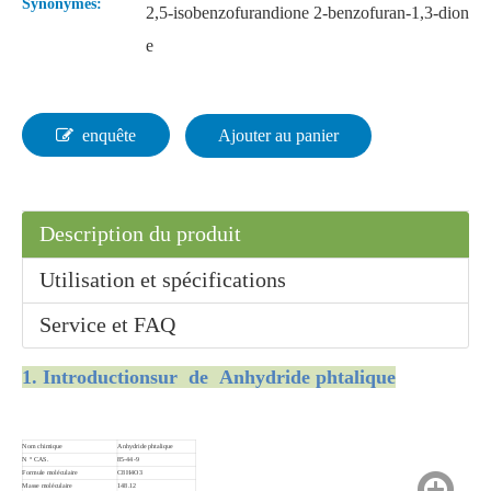
Synonymes:
2,5-isobenzofurandione 2-benzofuran-1,3-dion
e
enquête
Ajouter au panier
Description du produit
Utilisation et spécifications
Service et FAQ
1. Introduction
sur de Anhydride phtalique
Nom chimique
Anhydride phtalique
N ° CAS.
85-44-9
Formule moléculaire
C8H4O3
Masse moléculaire
148.12