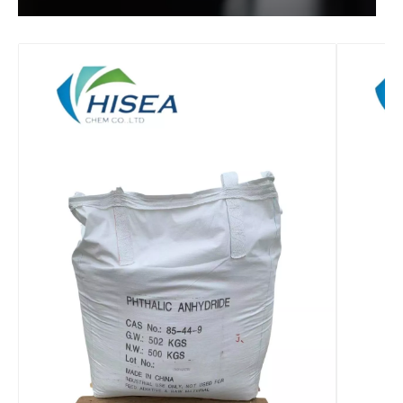
Décapant transparent stable 127-19-5
Acétonitrile de synthèse de composés de qualité industrielle
Composé à 99 % d'acétonitrile chimique
Anhydride maléique de matières premières chimiques organiques de 99,5 % minimum