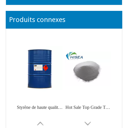
Produits connexes
Styrène de haute qualité en gros d'usine N° CAS 100-42-5
Hot Sale Top Grade Trimethylolpropane Tmp Prix concurrentiel N° CAS 77-99-6