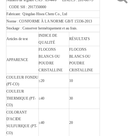
Numéro de registre CAS : 85-44-9 EINECS : 201-607-5
CODE SH : 2917350000
Fabricant: Qingdao Hisea Chem Co., Ltd
Norme : CONFORME À LA NORME GB/T 15336-2013
Stockage : Conserver hermétiquement et au frais.
INDICE DE
Articles de test
RÉSULTATS
QUALITÉ
FLOCONS
FLOCONS
BLANCS OU
BLANCS OU
APPARENCE
POUDRE
POUDRE
CRISTALLINE
CRISTALLINE
COULEUR FONDU
≤20
10
(PT-CO)
COULEUR
THERMIQUE (PT-
≤40
30
CO)
COLORANT
D'ACIDE
≤40
20
SULFURIQUE (PT-
CO)