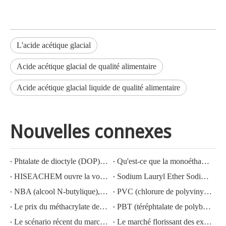
L'acide acétique glacial
Acide acétique glacial de qualité alimentaire
Acide acétique glacial liquide de qualité alimentaire
Nouvelles connexes
Phtalate de dioctyle (DOP) N° CAS : 117-81-7
Qu'est-ce que la monoéthanolamine (MEA) ?
HISEACHEM ouvre la voie : succès récent dans l'exportation d'acide acétique, d'acide oxalique, d'acide sulfurique, d'acide nitrique, de soude caustique, d'alcali liquide et de métabisulfite de sodium depuis la Chine
Sodium Lauryl Ether Sodium Lauryl Ether Sulfate(sles70%/aes 70%) CAS NO.: 68585-34-2sles70%/aes 70%) CAS NO.: 68585-34-2
NBA (alcool N-butylique), N° CAS : 71-36-3, connaissance de l'industrie
PVC (chlorure de polyvinyle) N° CAS : 9002-86-2
Le prix du méthacrylate de méthyle MMA CAS 80-62-6 diminue fortement
PBT (téréphtalate de polybutylène) CAS NO.26062-94-2
Le scénario récent du marché de l'acide sulfurique en Chine : une année en revue
Le marché florissant des exportations d'hydroxyde de potassium, d'hydroxyde de sodium et de peroxyde d'hydrogène depuis la Chine : un examen de l'année écoulée