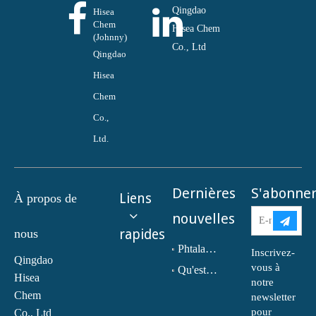
Qingdao
Hisea
Chem
Hisea Chem
(Johnny)
Co., Ltd
Qingdao
Hisea
Chem
Co.,
Ltd.
Dernières
S'abonne
Liens
À propos de
nouvelles
nous
rapides
Phtalate de dioctyle (DOP) N° CAS : 117-81-7
Inscrivez-
Qingdao
vous à
Qu'est-ce que la monoéthanolamine (MEA) ?
Hisea
notre
Chem
newsletter
pour
Co., Ltd