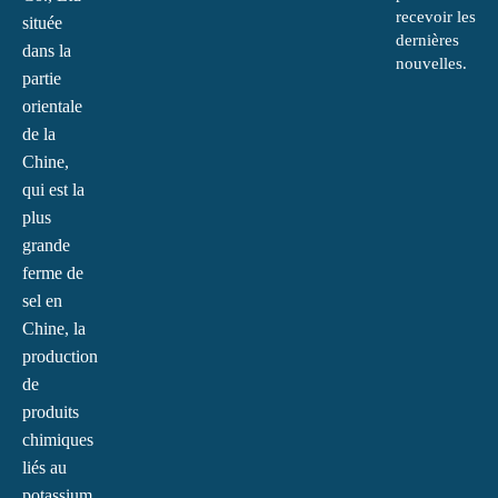
recevoir les
située
dernières
dans la
nouvelles.
partie
orientale
de la
Chine,
qui est la
plus
grande
ferme de
sel en
Chine, la
production
de
produits
chimiques
liés au
potassium