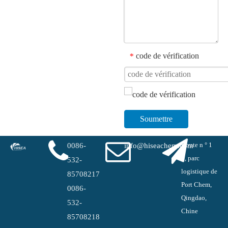
code de vérification
*
Soumettre
Route n ° 1
0086-
info@hiseachem.com
#, parc
532-
logistique de
85708217
Port Chem,
0086-
Qingdao,
532-
Chine
85708218