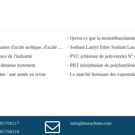
Qu'est-ce que la monoéthanolam
HISEACHEM ouvre la voie : succès récent dans l'exportation d'acide acétique, d'acide oxalique, d'acide sulfurique, d'acide nitrique, de soude caustique, d'alcali liquide et de métabisulfite de sodium depuis la Chine
ce de l'industrie
PVC (chlorure de polyvinyle) N°
diminue fortement
PBT (téréphtalate de polybutyl
ine : une année en revue
-85708217
info@hiseachem.com
-85708218