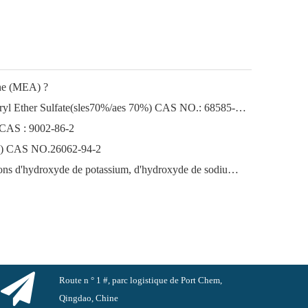
ine (MEA) ?
Sodium Lauryl Ether Sodium Lauryl Ether Sulfate(sles70%/aes 70%) CAS NO.: 68585-34-2sles70%/aes 70%) CAS NO.: 68585-34-2
 CAS : 9002-86-2
ène) CAS NO.26062-94-2
Le marché florissant des exportations d'hydroxyde de potassium, d'hydroxyde de sodium et de peroxyde d'hydrogène depuis la Chine : un examen de l'année écoulée
Route n ° 1 #, parc logistique de Port Chem,
Qingdao, Chine