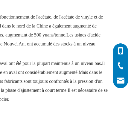
fonctionnement de l'acétate, de l'acétate de vinyle et de
l dans le nord de la Chine a également augmenté de
 bas, augmentant de 500 yuans/tonne.Les usines d'acide
s le Nouvel An, ont accumulé des stocks à un niveau
0086-532
n aval ont été pour la plupart maintenus à un niveau bas.Il
0086-532
0086-400
uête en aval ont considérablement augmenté.Mais dans le
info@his
s fabricants sont toujours confrontés à la pression d'un
la phase d'ajustement à court terme.Il est nécessaire de se
ocier.